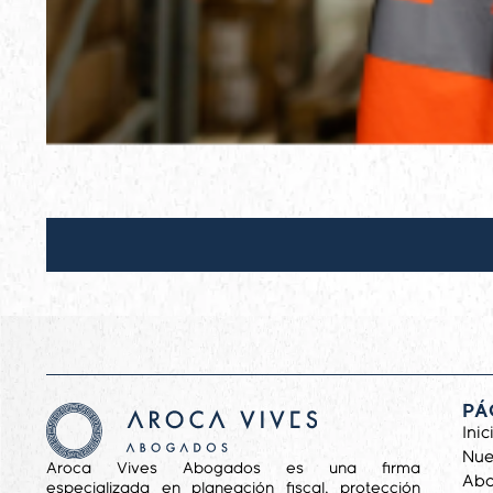
PÁ
Inic
Nue
Aroca Vives Abogados es una firma
Ab
especializada en planeación fiscal, protección