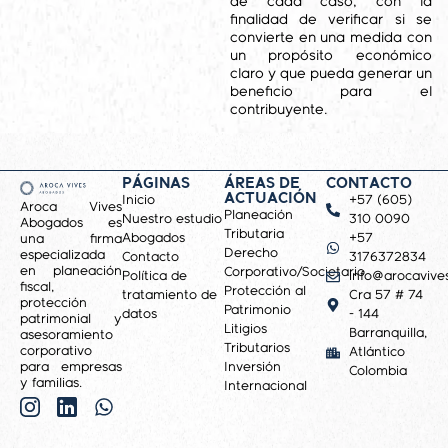
de cada caso, con la
finalidad de verificar si se
convierte en una medida con
un propósito económico
claro y que pueda generar un
beneficio para el
contribuyente.
PÁGINAS
ÁREAS DE
CONTACTO
ACTUACIÓN
Inicio
+57 (605)
Aroca Vives
Planeación
Nuestro estudio
310 0090
Abogados es
Tributaria
Abogados
+57
una firma
Derecho
especializada
Contacto
3176372834
en planeación
Corporativo/Societario
Política de
info@arocavive
fiscal,
Protección al
tratamiento de
Cra 57 # 74
protección
Patrimonio
datos
- 144
patrimonial y
Litigios
Barranquilla,
asesoramiento
Tributarios
corporativo
Atlántico
para empresas
Inversión
Colombia
y familias.
Internacional