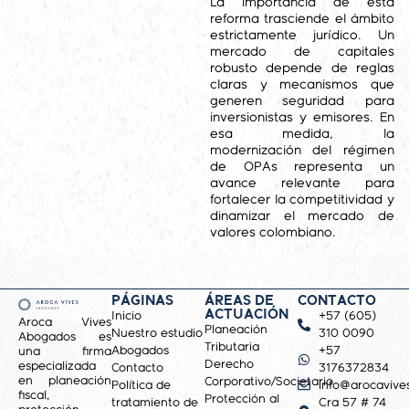
La importancia de esta
reforma trasciende el ámbito
estrictamente jurídico. Un
mercado de capitales
robusto depende de reglas
claras y mecanismos que
generen seguridad para
inversionistas y emisores. En
esa medida, la
modernización del régimen
de OPAs representa un
avance relevante para
fortalecer la competitividad y
dinamizar el mercado de
valores colombiano.
PÁGINAS
ÁREAS DE
CONTACTO
ACTUACIÓN
Inicio
+57 (605)
Aroca Vives
Planeación
Nuestro estudio
310 0090
Abogados es
Tributaria
Abogados
+57
una firma
Derecho
especializada
Contacto
3176372834
en planeación
Corporativo/Societario
Política de
info@arocavive
fiscal,
Protección al
tratamiento de
Cra 57 # 74