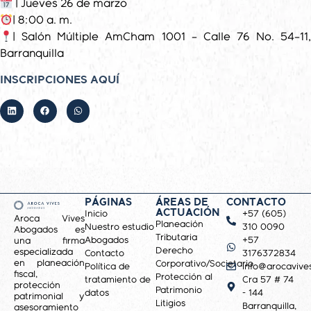
| Jueves 26 de marzo
| 8:00 a. m.
| Salón Múltiple AmCham 1001 – Calle 76 No. 54–11,
Barranquilla
INSCRIPCIONES AQUÍ
PÁGINAS
ÁREAS DE
CONTACTO
ACTUACIÓN
Inicio
+57 (605)
Aroca Vives
Planeación
Nuestro estudio
310 0090
Abogados es
Tributaria
Abogados
+57
una firma
Derecho
especializada
Contacto
3176372834
en planeación
Corporativo/Societario
Política de
info@arocavive
fiscal,
Protección al
tratamiento de
Cra 57 # 74
protección
Patrimonio
datos
- 144
patrimonial y
Litigios
Barranquilla,
asesoramiento