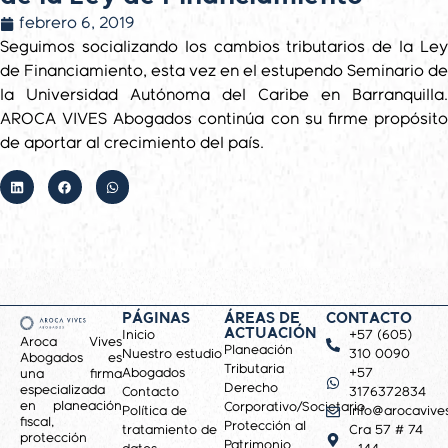
febrero 6, 2019
Seguimos socializando los cambios tributarios de la Ley
de Financiamiento, esta vez en el estupendo Seminario de
la Universidad Autónoma del Caribe en Barranquilla.
AROCA VIVES Abogados continúa con su firme propósito
de aportar al crecimiento del país.
PÁGINAS
ÁREAS DE
CONTACTO
ACTUACIÓN
Inicio
+57 (605)
Aroca Vives
Planeación
Nuestro estudio
310 0090
Abogados es
Tributaria
Abogados
+57
una firma
Derecho
especializada
Contacto
3176372834
en planeación
Corporativo/Societario
Política de
info@arocavive
fiscal,
Protección al
tratamiento de
Cra 57 # 74
protección
Patrimonio