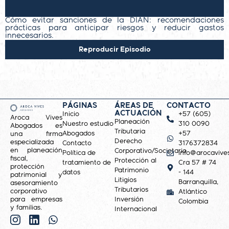
Cómo evitar sanciones de la DIAN: recomendaciones
G
prácticas para anticipar riesgos y reducir gastos
$
innecesarios.
Reproducir Episodio
PÁGINAS
ÁREAS DE
CONTACTO
ACTUACIÓN
Inicio
+57 (605)
Aroca Vives
Planeación
Nuestro estudio
310 0090
Abogados es
Tributaria
Abogados
+57
una firma
Derecho
especializada
Contacto
3176372834
en planeación
Corporativo/Societario
Política de
info@arocavive
fiscal,
Protección al
tratamiento de
Cra 57 # 74
protección
Patrimonio
datos
- 144
patrimonial y
Litigios
Barranquilla,
asesoramiento
Tributarios
corporativo
Atlántico
para empresas
Inversión
Colombia
y familias.
Internacional