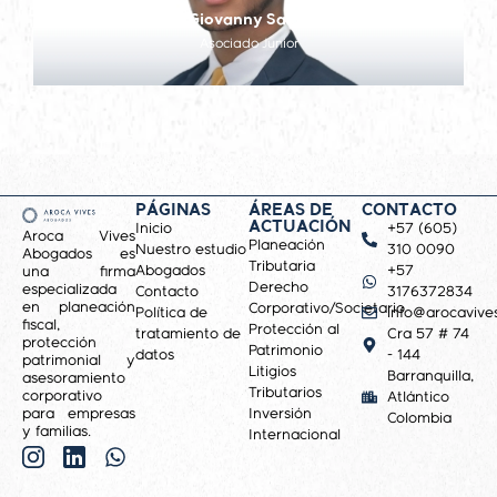
Giovanny Salas
Asociado Junior
PÁGINAS
ÁREAS DE
CONTACTO
ACTUACIÓN
Inicio
+57 (605)
Aroca Vives
Planeación
Nuestro estudio
310 0090
Abogados es
Tributaria
Abogados
+57
una firma
Derecho
especializada
Contacto
3176372834
en planeación
Corporativo/Societario
Política de
info@arocavive
fiscal,
Protección al
tratamiento de
Cra 57 # 74
protección
Patrimonio
datos
- 144
patrimonial y
Litigios
Barranquilla,
asesoramiento
Tributarios
corporativo
Atlántico
para empresas
Inversión
Colombia
y familias.
Internacional