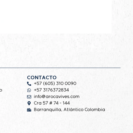
CONTACTO
+57 (605) 310 0090
o
+57 3176372834
info@arocavives.com
Cra 57 # 74 - 144
Barranquilla, Atlántico Colombia