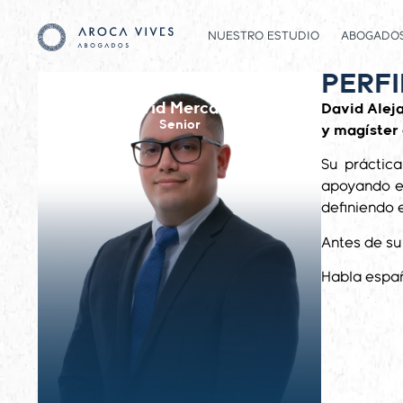
NUESTRO ESTUDIO
ABOGADO
PERF
David Mercado
David Alej
Senior
y magíster 
Su práctica
apoyando en
definiendo e
Antes de su
Habla españ