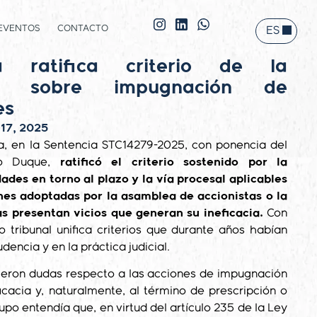
EVENTOS
CONTACTO
ES
EN
 ratifica criterio de la
des sobre impugnación de
es
 17, 2025
a, en la Sentencia STC14279-2025, con ponencia del
iro Duque,
ratificó el criterio sostenido por la
des en torno al plazo y la vía procesal aplicables
nes adoptadas por la asamblea de accionistas o la
s presentan vicios que generan su ineficacia.
Con
o tribunal unifica criterios que durante años habían
udencia y en la práctica judicial.
eron dudas respecto a las acciones de impugnación
cacia y, naturalmente, al término de prescripción o
upo entendía que, en virtud del artículo 235 de la Ley