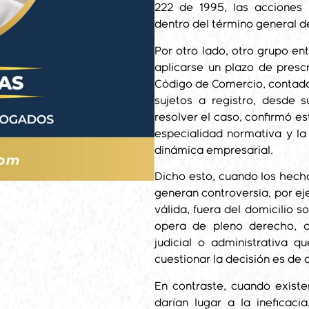
222 de 1995, las acciones 
dentro del término general d
Por otro lado, otro grupo en
aplicarse un plazo de prescr
Código de Comercio, contados
sujetos a registro, desde su
resolver el caso, confirmó e
especialidad normativa y la
dinámica empresarial.
Dicho esto, cuando los hecho
generan controversia, por ej
válida, fuera del domicilio s
opera de pleno derecho, a
judicial o administrativa q
cuestionar la decisión es de
En contraste, cuando exist
darían lugar a la ineficaci