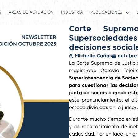
S
ÁREAS DE ACTUACIÓN
INDUSTRIA
PUBLICACIONES
Corte Suprema
Supersocieda
decisiones social
Michelle Cañas
octubre
La Corte Suprema de Justici
magistrado Octavio Teje
Superintendencia de Socieda
para cuestionar las decisio
junta de socios cuando esta
este pronunciamiento, el alt
estado divididos en la jurispr
Durante mucho tiempo existi
y de reconocimiento de inefi
caducidad. Por un lado, un gr