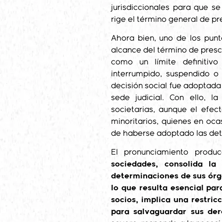
jurisdiccionales para que s
rige el término general de pr
Ahora bien, uno de los punto
alcance del término de pres
como un límite definitivo
interrumpido, suspendido o 
decisión social fue adoptada
sede judicial. Con ello, la
societarias, aunque el efec
minoritarios, quienes en oca
de haberse adoptado las de
El pronunciamiento produ
sociedades, consolida la
determinaciones de sus órga
lo que resulta esencial par
socios, implica una restri
para salvaguardar sus der